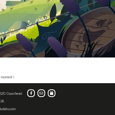
x moment !
120 Courchevel
 18
dudahu.com