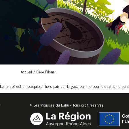
Accueil
/
Bière Pilsner
Le Tarabé est un coéquipier hors pair sur la glace comme pour le quatrième tiers
© Les Mousses du Dahu - Tous droit réservés