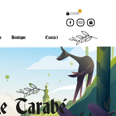
0
0,00
€
s
Boutique
Contact
e Tarabé