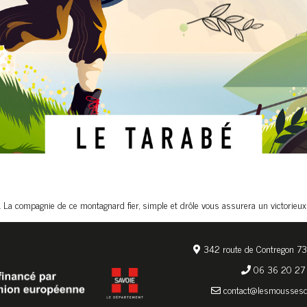
. La compagnie de ce montagnard fier, simple et drôle vous assurera un victorieu
342 route de Contregon 73
06 36 20 27
contact@lesmousses