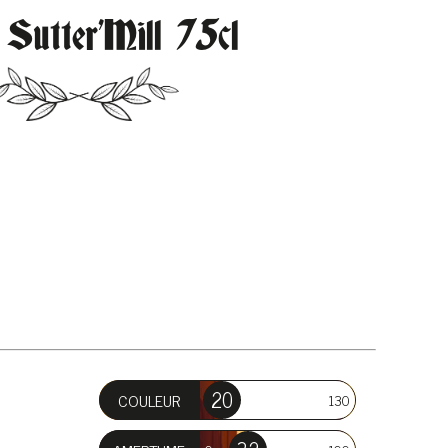
 Sutter’Mill 75cl
20
COULEUR
0
130