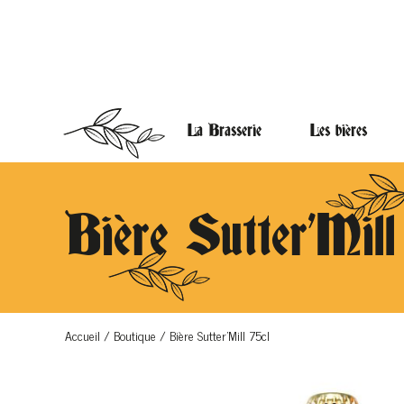
La Brasserie
Les bières
Bière Sutter’Mill
Accueil
/
Boutique
/
Bière Sutter’Mill 75cl