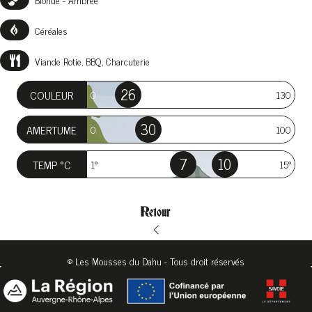
Céréales
Viande Rotie, BBQ, Charcuterie
26
COULEUR
0
130
30
AMERTUME
0
100
7
10
TEMP °C
1°
15°
Retour
© Les Mousses du Dahu - Tous droit réservés