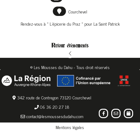
Courchevel
Rendez-vous à
« L’épicerie du Praz »
pour La Saint Patrick
Retour évènements
© Les Mousses du Dahu - Tous droit réservés
342 route de Contregon 73120 Courchevel
06 36 20 27 18
contact@lesmoussesdudahu.com
Mentions légales