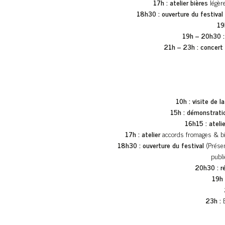
17h : atelier bières
légèr
18h30 : ouverture du festival
19
19h – 20h30 :
21h – 23h : concert
10h :
visite de l
15h :
démonstrati
16h15 :
atelie
17h :
atelier
accords fromages & bi
18h30 : ouverture du festival
(Présen
publi
20h30 : r
19h 
23h :
B