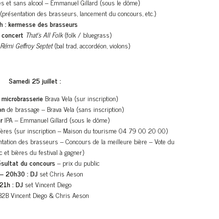
es et sans alcool – Emmanuel Gillard (sous le dôme)
(présentation des brasseurs, lancement du concours, etc.)
h : kermesse des brasseurs
 concert
That’s All Folk
(folk / bluegrass)
Rémi Geffroy Septet
(bal trad, accordéon, violons)
Samedi 25 juillet :
a microbrasserie
Brava Vela (sur inscription)
on
de brassage – Brava Vela (sans inscription)
r
IPA – Emmanuel Gillard (sous le dôme)
ères (sur inscription – Maison du tourisme 04 79 00 20 00)
tation des brasseurs – Concours de la meilleure bière – Vote du
c et bières du festival à gagner)
ésultat du concours
– prix du public
– 20h30 :
DJ
set Chris Aeson
21h :
DJ
set Vincent Diego
2B Vincent Diego & Chris Aeson